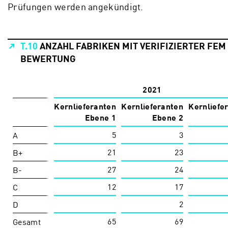
Prüfungen werden angekündigt.
T.10
ANZAHL FABRIKEN MIT VERIFIZIERTER FEM
BEWERTUNG
2021
Kernlieferanten
Kernlieferanten
Kernliefe
Ebene 1
Ebene 2
5
3
A
21
23
B+
27
24
B-
12
17
C
2
D
65
69
Gesamt