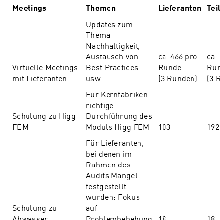
Meetings
Themen
Lieferanten
Tei
Updates zum
Thema
Nachhaltigkeit,
Austausch von
ca. 466 pro
ca.
Virtuelle Meetings
Best Practices
Runde
Ru
mit Lieferanten
usw.
(3 Runden)
(3 
Für Kernfabriken:
richtige
Schulung zu Higg
Durchführung des
FEM
Moduls Higg FEM
103
192
Für Lieferanten,
bei denen im
Rahmen des
Audits Mängel
festgestellt
wurden: Fokus
Schulung zu
auf
Abwasser
Problembehebung
18
18