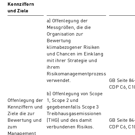
Kennziffern
und Ziele
a) Offenlegung der
Messgrößen, die die
Organisation zur
Bewertung
klimabezogener Risiken
und Chancen im Einklang
mit ihrer Strategie und
ihrem
Risikomanagementprozess
verwendet.
GB Seite 84
CDP C6, C1
b) Offenlegung von Scope
Offenlegung der
1, Scope 2 und
Kennziffern und
gegebenenfalls Scope 3
Ziele die zur
Treibhausgasemissionen
Bewertung und
(THG) und des damit
GB Seite 84
zum
verbundenen Risikos.
CDP C6, C1
Management